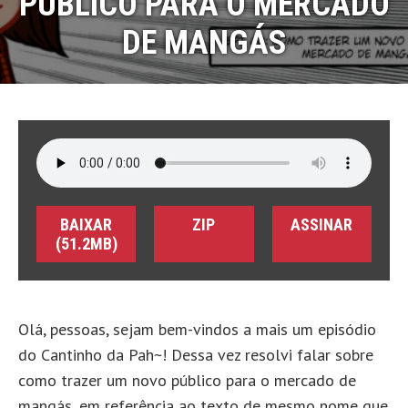
PÚBLICO PARA O MERCADO
DE MANGÁS
BAIXAR
ZIP
ASSINAR
(51.2MB)
Olá, pessoas, sejam bem-vindos a mais um episódio
do Cantinho da Pah~! Dessa vez resolvi falar sobre
como trazer um novo público para o mercado de
mangás, em referência ao texto de mesmo nome que