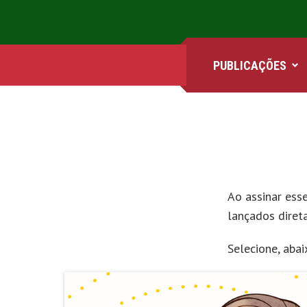
PUBLICAÇÕES
ANIMES
FILMES
Ao assinar ess
GAMES
lançados diret
QUADRINHOS
Selecione, aba
SÉRIES
COMICS