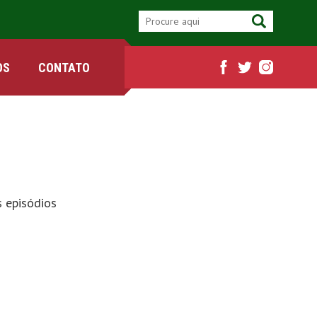
OS
CONTATO
s episódios