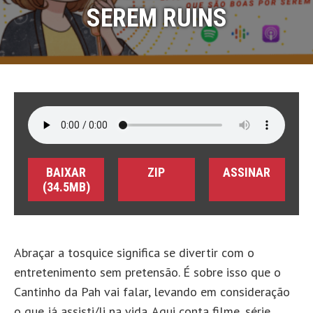
SEREM RUINS
BAIXAR
ZIP
ASSINAR
(34.5MB)
Abraçar a tosquice significa se divertir com o
entretenimento sem pretensão. É sobre isso que o
Cantinho da Pah vai falar, levando em consideração
o que já assisti/li na vida. Aqui conta filme, série,