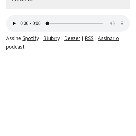
Assine
Spotify
|
Blubrry
|
Deezer
|
RSS
|
Assinar o
podcast