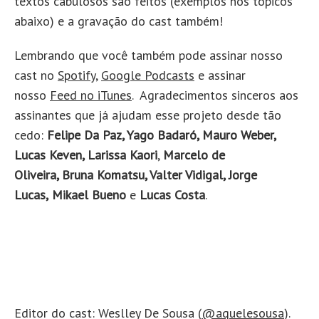
textos cabulosos são feitos (exemplos nos tópicos
abaixo) e a gravação do cast também!
Lembrando que você também pode assinar nosso
cast no
Spotify
,
Google Podcasts
e assinar
nosso
Feed no iTunes
. Agradecimentos sinceros aos
assinantes que já ajudam esse projeto desde tão
cedo:
Felipe Da Paz, Yago Badaró, Mauro Weber,
Lucas Keven, Larissa Kaori
,
Marcelo de
Oliveira, Bruna Komatsu, Valter Vidigal, Jorge
Lucas,
Mikael Bueno
e
Lucas Costa
.
Editor do cast: Weslley De Sousa (
@aquelesousa
).