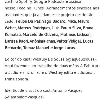
cast no
Spotify
,
Google Podcasts
e assinar
nosso
Feed no iTunes
. Agradecimentos sinceros aos
assinantes que já ajudam esse projeto desde tão
cedo:
Felipe Da Paz, Yago Badaró, Mika, Mauro
Weber, Mateus Rodrigues, Luis Paulo Silva
,
Bruna
Komatsu, Marcelo de Oliveira, Matheus Jackson,
Larissa Kaori, Anônima-chan, Valter Vidigal, Lucas
Bernardo, Tomaz Manuel e Jorge Lucas.
Editor do cast: Weslley De Sousa (
@aquelesousa
).
Aqui fazemos um trabalho de duas mãos. A Pah trata
o áudio e sincroniza e o Weslley edita e adiciona a
trilha sonora.
Identidade visual do cast: Antonio Vasques
(
@antoniomvasque
s
)