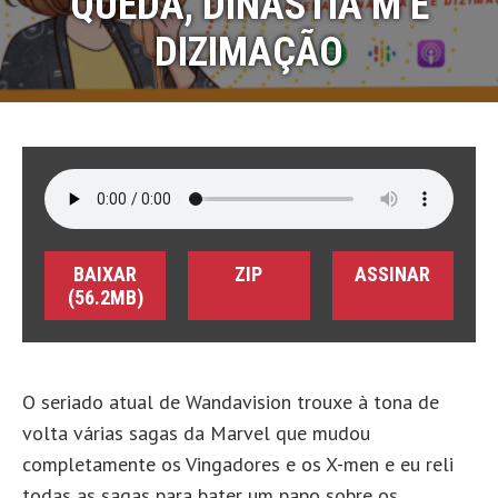
QUEDA, DINASTIA M E
DIZIMAÇÃO
BAIXAR
ZIP
ASSINAR
(56.2MB)
O seriado atual de Wandavision trouxe à tona de
volta várias sagas da Marvel que mudou
completamente os Vingadores e os X-men e eu reli
todas as sagas para bater um papo sobre os