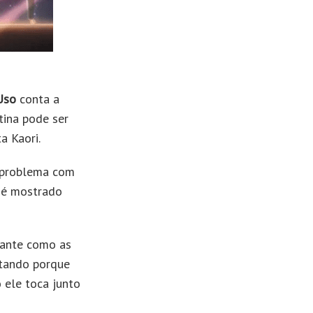
Uso
conta a
tina pode ser
a Kaori.
o problema com
, é mostrado
sante como as
ntando porque
 ele toca junto