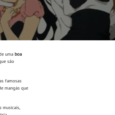
sde uma
boa
que são
 as famosas
 de mangás que
 musicais,
ória.