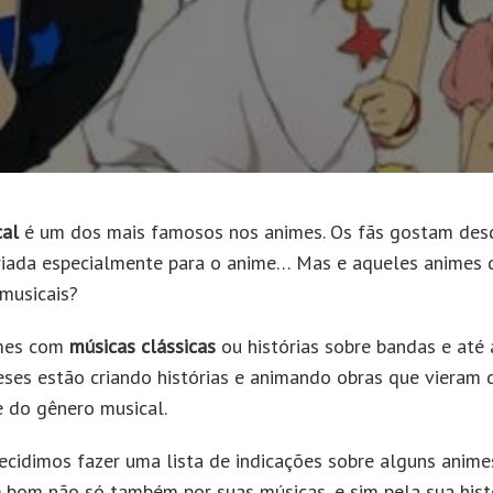
cal
é um dos mais famosos nos animes. Os fãs gostam de
iada especialmente para o anime… Mas e aqueles animes 
 musicais?
imes com
músicas clássicas
ou histórias sobre bandas e até
neses estão criando histórias e animando obras que vieram
 do gênero musical.
ecidimos fazer uma lista de indicações sobre alguns animes
 bom não só também por suas músicas, e sim pela sua hist