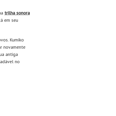
ua
trilha sonora
tá em seu
ovos. Kumiko
ar novamente
ua antiga
radável no