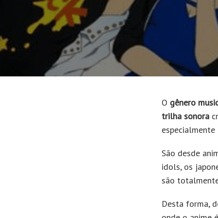
UNIVERSO E
MANGÁ
TUDO MAIS
NACIONAIS
O
gênero musi
trilha sonora
cr
especialmente
São desde an
idols, os japo
são totalmente
Desta forma, d
onde o anime é