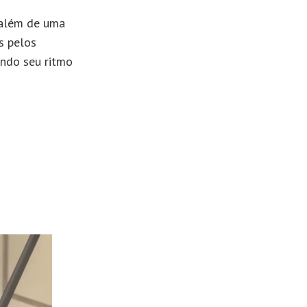
 além de uma
s pelos
endo seu ritmo