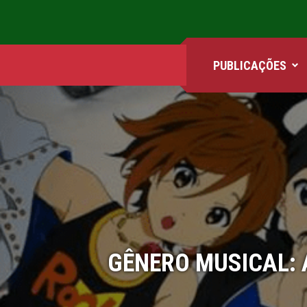
PUBLICAÇÕES
ANIMES
FILMES
GAMES
QUADRINHOS
GÊNERO MUSICAL: 
SÉRIES
COMICS