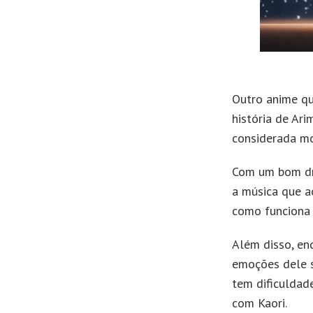
Outro anime qu
história de Ari
considerada mo
Com um bom dra
a música que a
como funciona 
Além disso, en
emoções dele s
tem dificuldad
com Kaori.