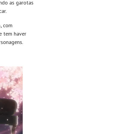
ndo as garotas
ar.
, com
e tem haver
ersonagens.