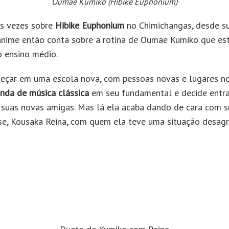
Oumae Kumiko (Hibike Euphonium)
as vezes sobre
Hibike Euphonium
no Chimichangas, desde s
 anime então conta sobre a rotina de Oumae Kumiko que es
o ensino médio.
eçar em uma escola nova, com pessoas novas e lugares n
nda de música clássica
em seu fundamental e decide entr
 suas novas amigas. Mas lá ela acaba dando de cara com s
se, Kousaka Reina, com quem ela teve uma situação desag