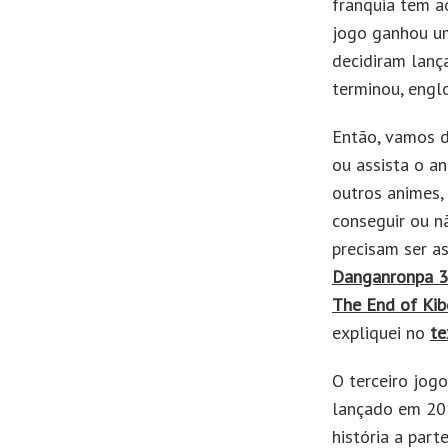
franquia tem a
jogo ganhou uma
decidiram lanç
terminou, engl
Então, vamos d
ou assista o a
outros animes
conseguir ou n
precisam ser as
Danganronpa 3:
The End of Ki
expliquei no
te
O terceiro jog
lançado em 201
história a par