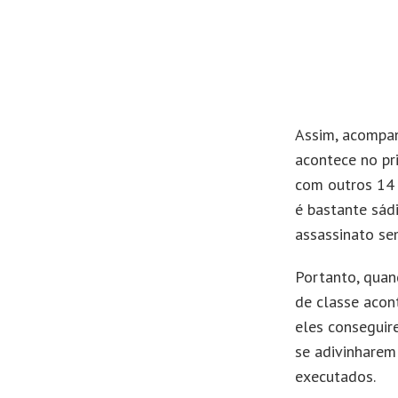
Assim, acompan
acontece no pr
com outros 14
é bastante sád
assassinato se
Portanto, quan
de classe acont
eles conseguir
se adivinharem
executados.