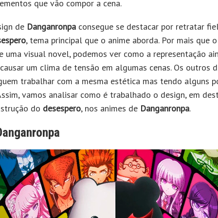
lementos que vão compor a cena.
sign de
Danganronpa
consegue se destacar por retratar fi
sespero
, tema principal que o anime aborda. Por mais que o
e uma visual novel, podemos ver como a representação ain
 causar um clima de tensão em algumas cenas. Os outros d
uem trabalhar com a mesma estética mas tendo alguns p
 Assim, vamos analisar como é trabalhado o design, em des
nstrução do
desespero
, nos animes de
Danganronpa
.
Danganronpa