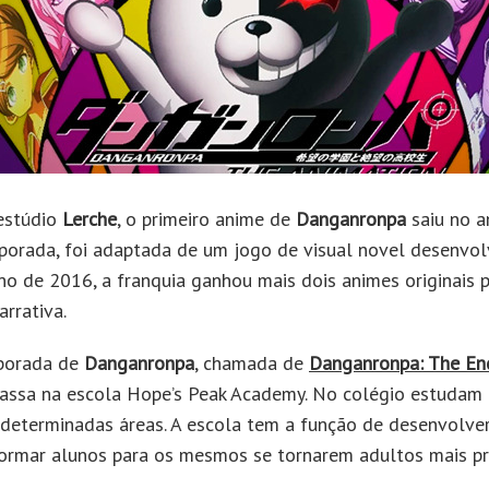
estúdio
Lerche
, o primeiro anime de
Danganronpa
saiu no 
porada, foi adaptada de um jogo de visual novel desenvo
no de 2016, a franquia ganhou mais dois animes originais 
rrativa.
mporada de
Danganronpa
, chamada de
Danganronpa: The En
passa na escola Hope’s Peak Academy. No colégio estudam 
determinadas áreas. A escola tem a função de desenvolve
formar alunos para os mesmos se tornarem adultos mais p