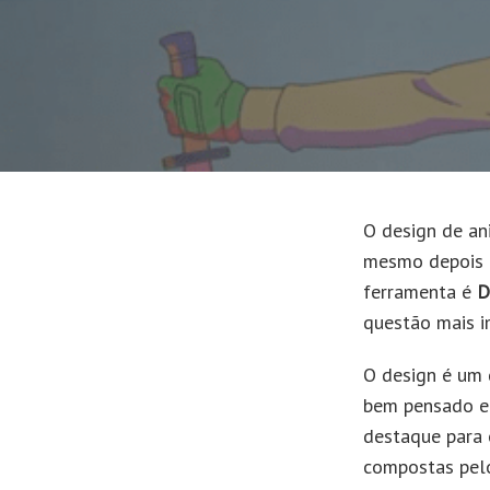
UNIVERSO E
MANGÁ
TUDO MAIS
NACIONAIS
O design de an
mesmo depois d
ferramenta é
D
questão mais i
O design é um 
bem pensado e
destaque para 
compostas pelo