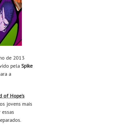
ano de 2013
lvido pela
Spike
para a
d of Hope’s
os jovens mais
r essas
reparados.