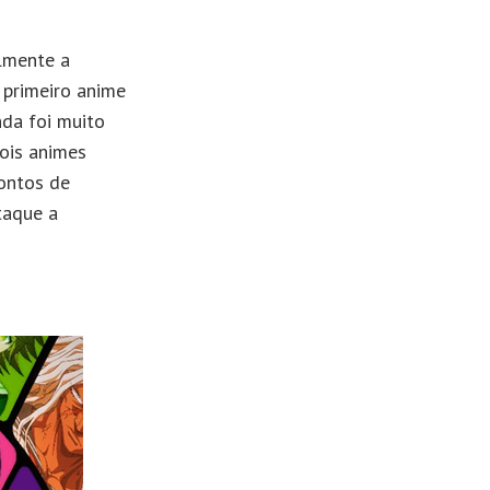
elmente a
 primeiro anime
da foi muito
ois animes
ontos de
taque a