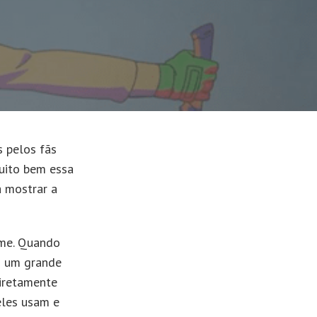
 pelos fãs
uito bem essa
a mostrar a
ime. Quando
m um grande
diretamente
eles usam e