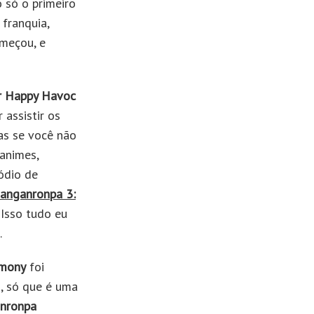
 só o primeiro
 franquia,
meçou, e
r Happy Havoc
 assistir os
as se você não
 animes,
sódio de
anganronpa 3:
Isso tudo eu
.
rmony
foi
, só que é uma
nronpa