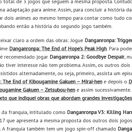
o total de 3 jogos que seguem a mesma proposta. Contudo
 adaptação para anime. Assim, para concluir a história da
ar dois animes ao mesmo tempo para contar como tudo co
obando então a história do segundo jogo também.
eixar claro a ordem das obras: Jogue
Danganronpa: Trigge
nime
Danganronpa: The End of Hope’s Peak High
. Para poder
, é recomendado jogar
Danganronpa 2: Goodbye Despair
, m
ão tiver interesse não tem problema. Assim, os outros dois
sistidos alternadamente, ou seja, primeiro, assista um epi
 The End of Kibougamine Gakuen – Mirai-hen
e depois o
D
bougamine Gakuen – Zetsubou-hen
e assim sucessivamente. 
xto que indiquei obras que abordam grandes investigações
o da franquia, intitulado como
Danganronpa V3: Killing Ha
7 que apresenta a mesma proposta dos outros dois jogos
te. A franquia também tem um jogo spin-off chamado
Danga