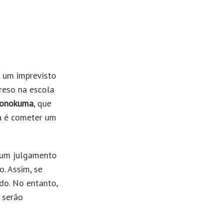
, um imprevisto
preso na escola
onokuma
, que
la é cometer um
, um julgamento
o. Assim, se
do. No entanto,
 serão