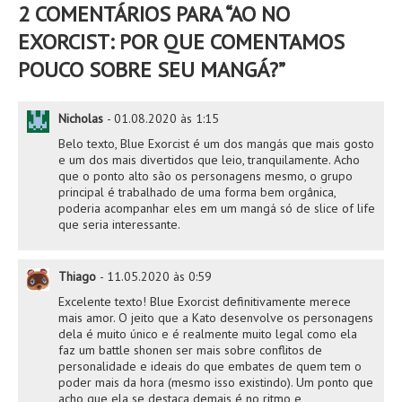
2 COMENTÁRIOS PARA “
AO NO
EXORCIST: POR QUE COMENTAMOS
POUCO SOBRE SEU MANGÁ?
”
Nicholas
-
01.08.2020 às 1:15
Belo texto, Blue Exorcist é um dos mangás que mais gosto
e um dos mais divertidos que leio, tranquilamente. Acho
que o ponto alto são os personagens mesmo, o grupo
principal é trabalhado de uma forma bem orgânica,
poderia acompanhar eles em um mangá só de slice of life
que seria interessante.
Thiago
-
11.05.2020 às 0:59
Excelente texto! Blue Exorcist definitivamente merece
mais amor. O jeito que a Kato desenvolve os personagens
dela é muito único e é realmente muito legal como ela
faz um battle shonen ser mais sobre conflitos de
personalidade e ideais do que embates de quem tem o
poder mais da hora (mesmo isso existindo). Um ponto que
acho que ela se destaca demais é no ritmo e