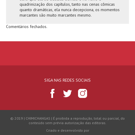
quadrinização dos capítulos, tanto nas cenas cômicas
quanto dramáticas, ela nunca decepciona, os momentos
marcantes são muito marcantes mesmo.
Comentários fechados.
SIGA NAS REDES SOCIAIS
© 2019 | CHIMICHANGAS | É proibida a reprodução, total ou parcial, do
conteúdo sem prévia autorização das editoras.
Criado e desenvolvido por