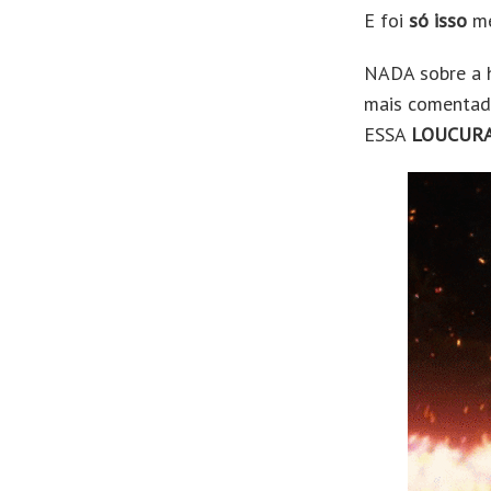
E foi
só isso
me
NADA sobre a hi
mais comenta
ESSA
LOUCUR