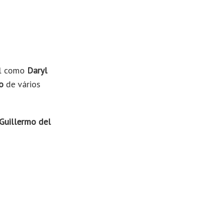
el como
Daryl
o
de vários
Guillermo del