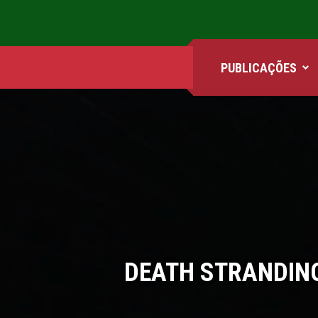
PUBLICAÇÕES
ANIMES
FILMES
GAMES
QUADRINHOS
DEATH STRANDING
SÉRIES
COMICS