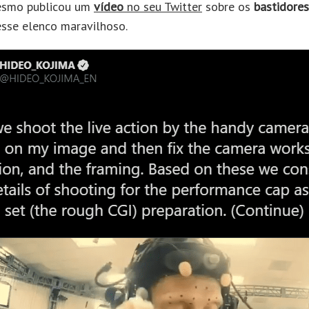
esmo publicou um
vídeo
no seu Twitter
sobre os
bastidores
sse elenco maravilhoso.