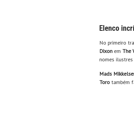
Elenco incr
No primeiro tr
Dixon
em
The 
nomes ilustres
Mads Mikkelse
Toro
também fa