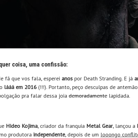
quer coisa, uma confissão:
e fã que vos fala, esperei
anos
por Death Stranding. E já
a
io
lááá em 2016
(!!!). Portanto, peço desculpas de antemã
lgação pra falar dessa joia
demoradamente
lapidada.
que
Hideo Kojima
, criador da franquia
Metal Gear
, lançou a
mo produtora
independente
, depois de um
looongo conflit