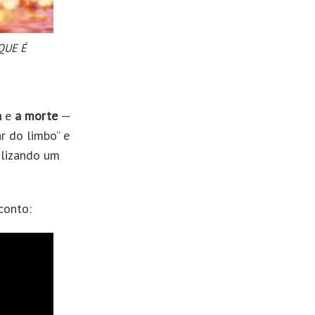
 QUE É
a
e
a morte
—
r do limbo” e
ilizando um
conto: