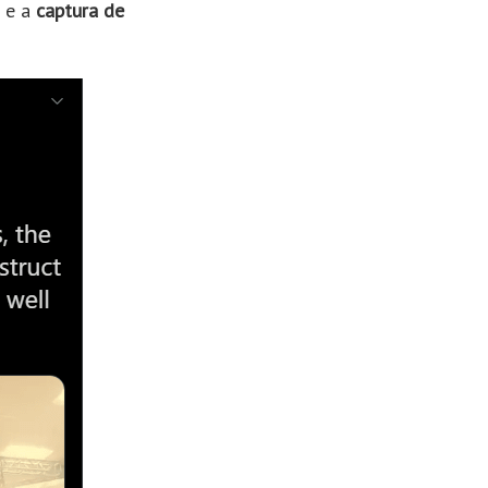
e a
captura de