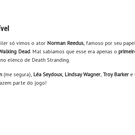
ível
ailer só vimos o ator
Norman Reedus
, famoso por seu pap
Walking Dead
. Mal sabíamos que esse era apenas o
primeir
 no elenco de Death Stranding.
n
(me segura),
Léa Seydoux
,
Lindsay Wagner
,
Troy Barker
e
zem parte do jogo!