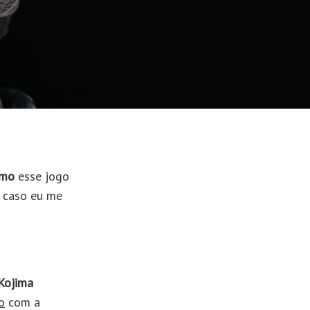
mo
esse jogo
o caso eu me
Kojima
o
com a