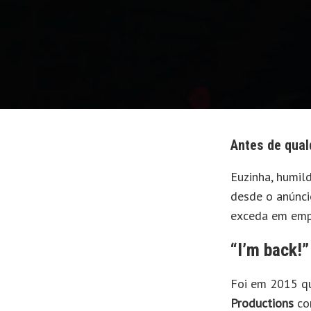
UNIVERSO E
MANGÁ
TUDO MAIS
NACIONAIS
Antes de qual
Euzinha, humild
desde o anúnc
exceda em empo
“I’m back!”
Foi em 2015 
Productions
co