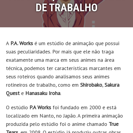
DE TRABALHO
A
P.A. Works
é um estúdio de animação que possui
suas peculiaridades. Por mais que ele não traga
exatamente uma marca em seus animes na área
técnica, podemos ter características marcantes em
seus roteiros quando analisamos seus animes
rotineiros de trabalho, como em
Shirobako
,
Sakura
Quest
e
Hanasaku Iroha
.
O estúdio
P.A Works
foi fundado em 2000 e está
localizado em Nanto, no Japão. A primeira animação
produzida pelo estúdio foi o anime chamado
True
Tears,
em 2008. O estúdio já produziu outras obras