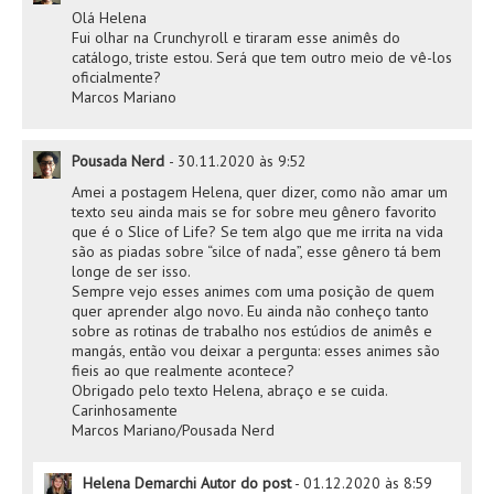
Olá Helena
Fui olhar na Crunchyroll e tiraram esse animês do
catálogo, triste estou. Será que tem outro meio de vê-los
oficialmente?
Marcos Mariano
Pousada Nerd
-
30.11.2020 às 9:52
Amei a postagem Helena, quer dizer, como não amar um
texto seu ainda mais se for sobre meu gênero favorito
que é o Slice of Life? Se tem algo que me irrita na vida
são as piadas sobre “silce of nada”, esse gênero tá bem
longe de ser isso.
Sempre vejo esses animes com uma posição de quem
quer aprender algo novo. Eu ainda não conheço tanto
sobre as rotinas de trabalho nos estúdios de animês e
mangás, então vou deixar a pergunta: esses animes são
fieis ao que realmente acontece?
Obrigado pelo texto Helena, abraço e se cuida.
Carinhosamente
Marcos Mariano/Pousada Nerd
Helena Demarchi
Autor do post
-
01.12.2020 às 8:59