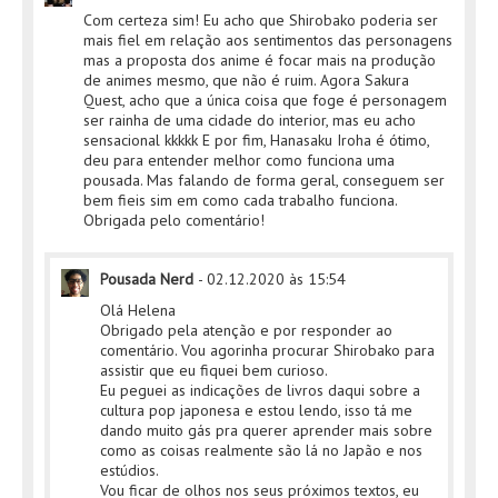
Com certeza sim! Eu acho que Shirobako poderia ser
mais fiel em relação aos sentimentos das personagens
mas a proposta dos anime é focar mais na produção
de animes mesmo, que não é ruim. Agora Sakura
Quest, acho que a única coisa que foge é personagem
ser rainha de uma cidade do interior, mas eu acho
sensacional kkkkk E por fim, Hanasaku Iroha é ótimo,
deu para entender melhor como funciona uma
pousada. Mas falando de forma geral, conseguem ser
bem fieis sim em como cada trabalho funciona.
Obrigada pelo comentário!
Pousada Nerd
-
02.12.2020 às 15:54
Olá Helena
Obrigado pela atenção e por responder ao
comentário. Vou agorinha procurar Shirobako para
assistir que eu fiquei bem curioso.
Eu peguei as indicações de livros daqui sobre a
cultura pop japonesa e estou lendo, isso tá me
dando muito gás pra querer aprender mais sobre
como as coisas realmente são lá no Japão e nos
estúdios.
Vou ficar de olhos nos seus próximos textos, eu