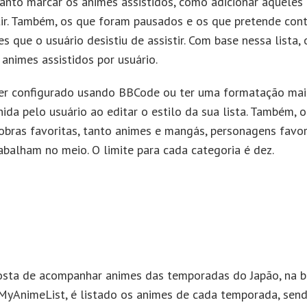
anto marcar os animes assistidos, como adicionar aqueles
tir. Também, os que foram pausados e os que pretende cont
s que o usuário desistiu de assistir. Com base nessa lista
 animes assistidos por usuário.
ser configurado usando BBCode ou ter uma formatação mai
ida pelo usuário ao editar o estilo da sua lista. Também, 
 obras favoritas, tanto animes e mangás, personagens favor
abalham no meio. O limite para cada categoria é dez.
sta de acompanhar animes das temporadas do Japão, na b
yAnimeList, é listado os animes de cada temporada, sen