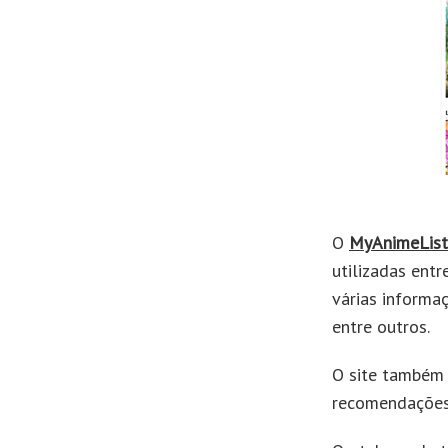
O
MyAnimeLis
utilizadas entr
várias informa
entre outros.
O site também 
recomendações 