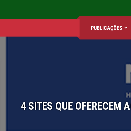
PUBLICAÇÕES
ANIMES
FILMES
GAMES
QUADRINHOS
4 SITES QUE OFERECEM 
SÉRIES
COMICS