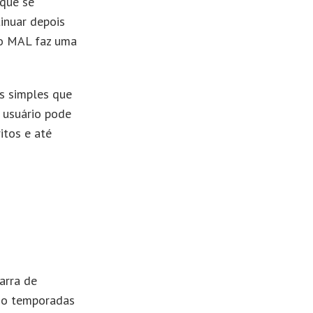
 que se
inuar depois
, o MAL faz uma
s simples que
o usuário pode
itos e até
arra de
do temporadas