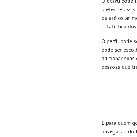
O otaku pode t
pretende assis
ou até os anime
estatística dos
O perfil pode 
pode ser escolh
adicionar suas
pessoas que tr
E para quem go
navegação do M