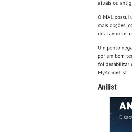
atuais ou antig
O MAL possui u
mais opções, co
dez favoritos n
Um ponto negati
por um bom te
foi desabilitar
MyAnimeList.
Anilist