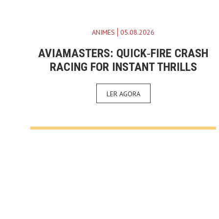
ANIMES
05.08.2026
AVIAMASTERS: QUICK‑FIRE CRASH
RACING FOR INSTANT THRILLS
LER AGORA