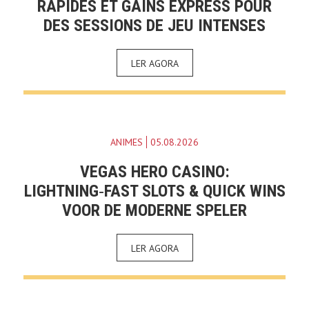
RAPIDES ET GAINS EXPRESS POUR
DES SESSIONS DE JEU INTENSES
LER AGORA
ANIMES
05.08.2026
VEGAS HERO CASINO:
LIGHTNING‑FAST SLOTS & QUICK WINS
VOOR DE MODERNE SPELER
LER AGORA