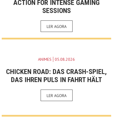
ACTION FOR INTENSE GAMING
SESSIONS
LER AGORA
ANIMES
05.08.2026
CHICKEN ROAD: DAS CRASH-SPIEL,
DAS IHREN PULS IN FAHRT HÄLT
LER AGORA