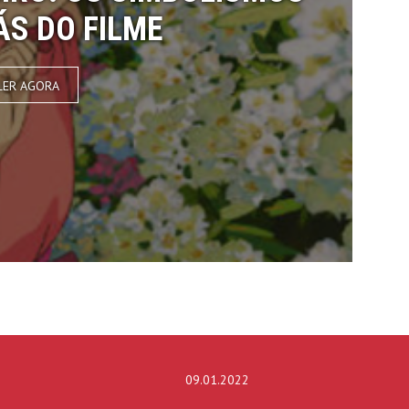
ÁS DO FILME
LER AGORA
09.01.2022